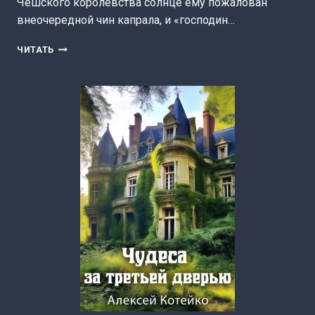
Чешского королевства солнце ему пожалован
внеочередной чин капрала, и «господин…
КОГДА
ЧИТАТЬ
В
ИЮНЕ
ЗАМЁРЗЛА
ВЛТАВА
(АЛЕКСЕЙ
КОТЕЙКО)