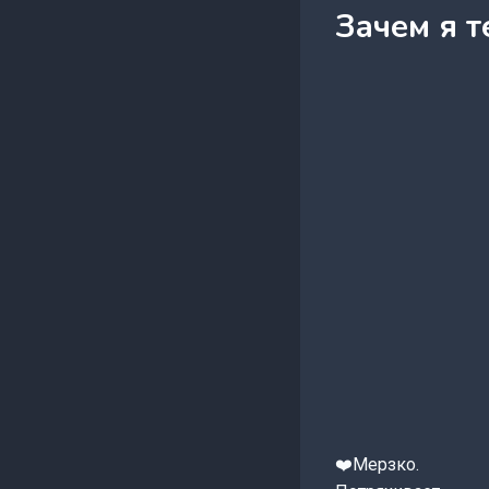
Зачем я т
❤️Мерзко.