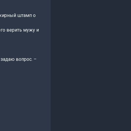
 жирный штамп о
его верить мужу и
 задаю вопрос. –