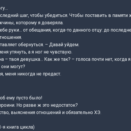
огу…
следний шаг, чтобы убедиться. Чтобы поставить в памяти
жчины, которому я доверяла.
ебе руки… от обещания, когда-то данного отцу: до последн
отношения.
ставляет обернуться. – Давай уйдем.
ня утянуть, а я ног не чувствую.
на – твоя девушка… Как же так? – голоса почти нет, когда я
 они могут?
я, меня никогда не предаст.
об ему пусто было!
роини. Но разве ж это недостаток?
ство, выяснения отношений и обязательно ХЭ.
1-я книга цикла)