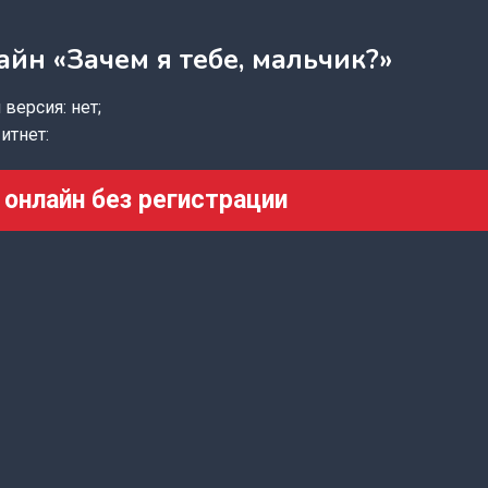
айн «Зачем я тебе, мальчик?»
версия: нет;
итнет:
 онлайн без регистрации