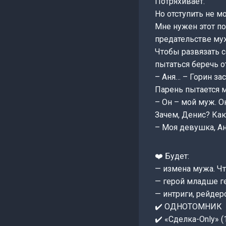
Потряхивает.
Но отступить не м
Мне нужен этот по
предательстве му
Чтобы развязать с
пытаться беречь 
– Аня… – Горин за
Парень пытается ме
– Он – мой муж. О
Зачем, Денис? Как
– Моя девушка, Ан
❤️ Будет:
— измена мужа. Чт
— герой младше ге
— интриги, рейдер
✔️ ОДНОТОМНИК
✔️ «Сделка-Only» (