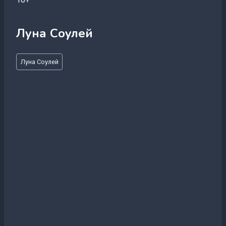
Луна Соулей
Метки
Луна Соулей
записи: