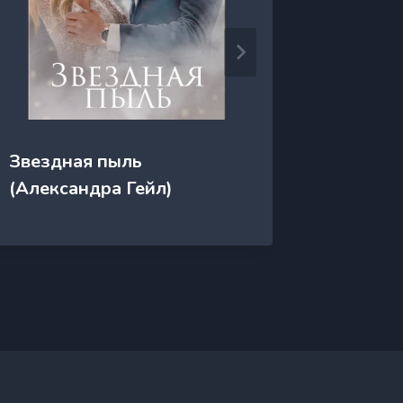
Звездная пыль
Звездн
(Александра Гейл)
одной 
Лоренц