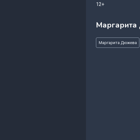
12+
Маргарита
Метки
Маргарита Дюжева
записи: