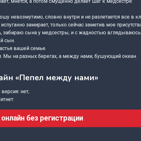
рает, мнется, а потом смущённо делает шаг к медсестре:
ношу невозмутимо, словно внутри и не разлетается все в кл
 испуганно замирает, только сейчас заметив мое присутств
, забираю сына у медсестры, и с жадностью вглядываюсь
й сын.
астья вашей семье.
. Мы на разных берегах, а между нами, бушующий океан.
лайн «Пепел между нами»
версия: нет;
итнет:
 онлайн без регистрации