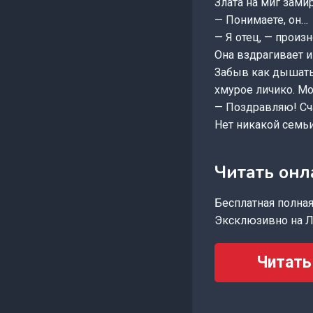
Злата на миг зами
— Понимаете, он…
— Я отец, — произ
Она вздрагивает и
Забыв как дышать
хмурое личико. Мо
— Поздравляю! Сч
Нет никакой семьи
Читать он
Бесплатная полная 
Эксклюзивно на Л
Читать