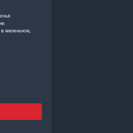
очья.
ие.
 в маленькое,