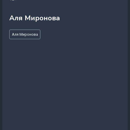
Аля Миронова
Метки
Аля Миронова
записи: