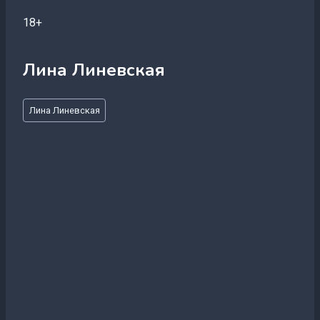
18+
Лина Линевская
Метки
Лина Линевская
записи: