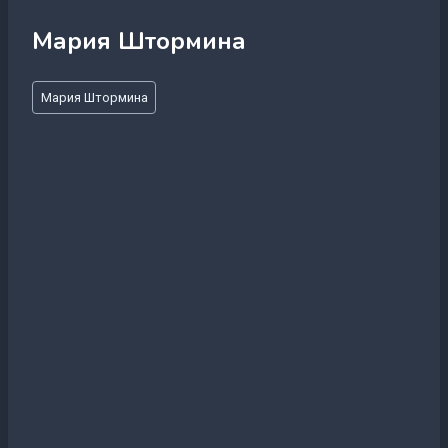
Мария Штормина
Метки
Мария Штормина
записи: