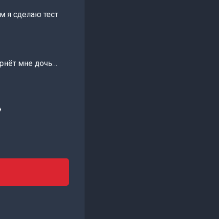
м я сделаю тест
ернёт мне дочь…
»