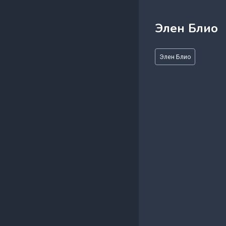
Элен Блио
Метки
Элен Блио
записи: