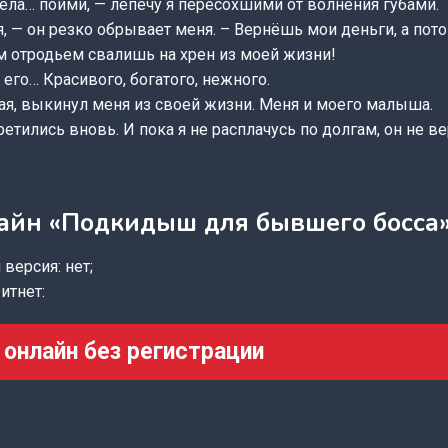
тела… пойми, — лепечу я пересохшими от волнения губами.
я, — он резко обрывает меня. – Вернёшь мои деньги, а пото
м отродьем свалишь на хрен из моей жизни!
 его… Красивого, богатого, нежного.
ая, выкинул меня из своей жизни. Меня и моего малыша.
ретились вновь. И пока я не расплачусь по долгам, он не в
айн «Подкидыш для бывшего босса
версия: нет;
итнет:
 онлайн без регистрации