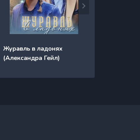
Журавль в ладонях
Жесток
(Александра Гейл)
Шарм)