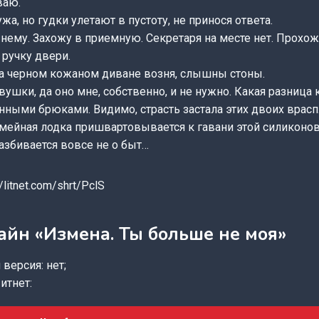
ваю.
а, но гудки улетают в пустоту, не принося ответа.
нему. Захожу в приемную. Секретаря на месте нет. Прохож
а ручку двери.
на черном кожаном диване возня, слышны стоны.
вушки, да оно мне, собственно, и не нужно. Какая разница 
ными брюками. Видимо, страсть застала этих двоих врасп
мейная лодка пришвартовывается к гавани этой силиконов
азбивается вовсе не о быт…
/litnet.com/shrt/PclS
айн «Измена. Ты больше не моя»
версия: нет;
итнет: