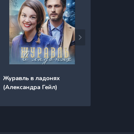
Журавль в ладонях
Жесток
(Александра Гейл)
Шарм)