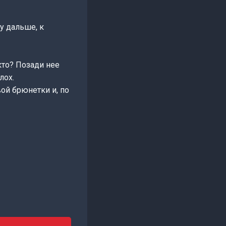
у дальше, к
кто? Позади нее
лох.
ой брюнетки и, по