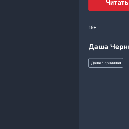
Читать
18+
Даша Черн
Метки
Даша Черничная
записи: