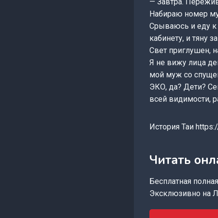
— Завтра. Пережи
Набираю номер муж
Срываюсь и еду к 
кабинету, и тяну з
Свет приглушен, 
Я не вижу лица де
мой муж со спущен
ЭКО, да? Дети? Се
всей видимости, р
История Таи https:/
Читать онл
Бесплатная полная 
Эксклюзивно на Л