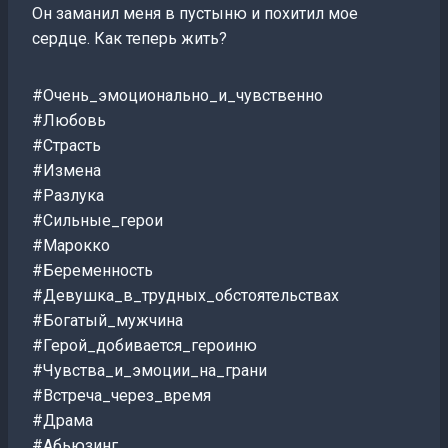
Он заманил меня в пустыню и похитил мое
сердце. Как теперь жить?
#Очень_эмоционально_и_чувственно
#Любовь
#Cтрасть
#Измена
#Разлука
#Сильные_герои
#Марокко
#Беременность
#Девушка_в_трудных_обстоятельствах
#Богатый_мужчина
#Герой_добивается_героиню
#Чувства_и_эмоции_на_грани
#Встреча_через_время
#Драма
#Абьюзинг