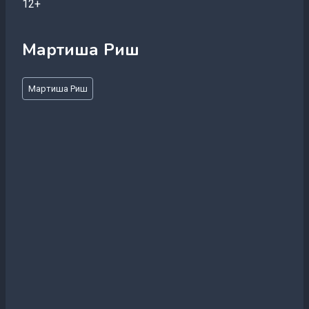
12+
Мартиша Риш
Метки
Мартиша Риш
записи: