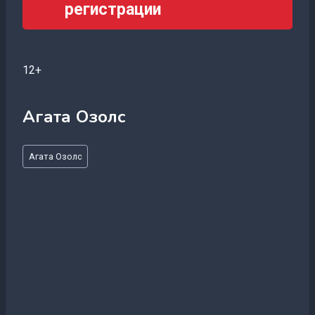
регистрации
12+
Агата Озолс
Метки
Агата Озолс
записи: