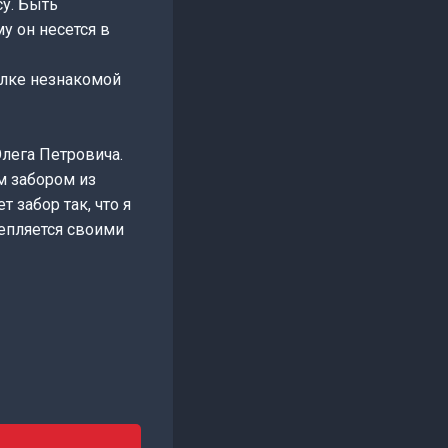
су. Быть
у он несется в
илке незнакомой
лега Петровича.
м забором из
 забор так, что я
цепляется своими