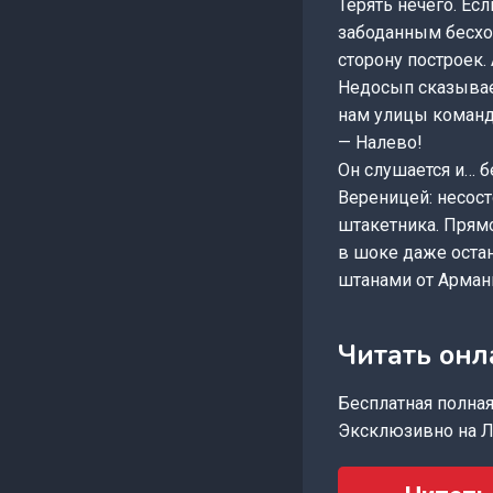
Терять нечего. Ес
забоданным бесхоз
сторону построек. 
Недосып сказывает
нам улицы коман
— Налево!
Он слушается и… б
Вереницей: несост
штакетника. Прямо
в шоке даже остан
штанами от Армани
Читать онл
Бесплатная полная 
Эксклюзивно на Л