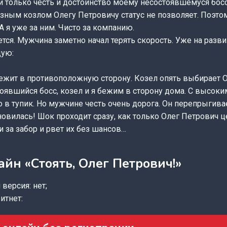
ли только честь и достоинство моему несостоявшемуся бос
ным козлом Олегу Петровичу статус не позволяет. Поэтом
А я уже за ним. Чисто за компанию.
ся. Мужчина заметно начал терять скорость. Уже на разв
дую:
ежит в противоположную сторону. Козел опять выбирает О
оявшийся босс, козел и я бежим в сторону дома. С высоки
 в тупик. Но мужчине честь очень дорога. Он перепрыгивает
овилась! Шок проходит сразу, как только Олег Петрович 
 за забор и рвет их без шансов…
айн «Стоять, Олег Петрович!»
версия: нет;
итнет: