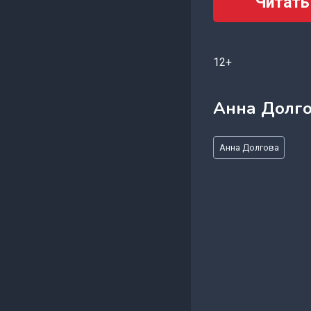
Читать
12+
Анна Долг
Метки
Анна Долгова
записи: