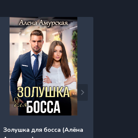
Золушка для босса (Алёна
Злыдня