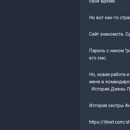
своё время.
Но вот как-то стр
Сайт знакомств. О
Парень с ником "р
его смс.
Но, новая работа и
меня в командиров
История Дианы Л
История сестры А
https://litnet.com/s