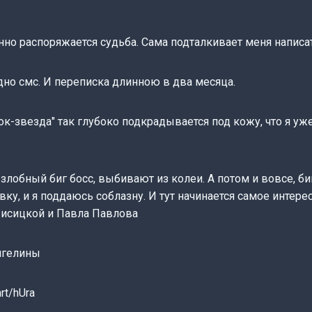
анно распоряжается судьба. Сама подталкивает меня написа
дно смс. И переписка длинною в два месяца.
ок-звезда" так глубоко подкрадывается под кожу, что я уже
 злобный биг босс, выбивают из колеи. А потом и вовсе, би
ку, и я поддаюсь соблазну. И тут начинается самое интере
исицкой и Павла Павлова
нгелины
hrt/hUra