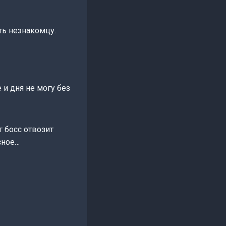
ть незнакомцу.
 и дня не могу без
г босс отвозит
сное…