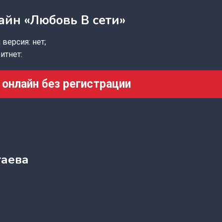
айн «Любовь В сети»
версия: нет;
итнет:
 онлайн без регистрации
таева