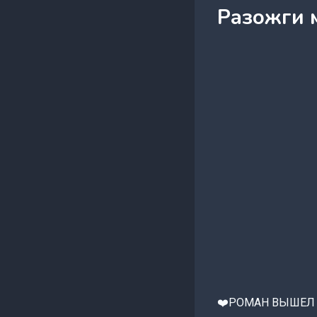
Разожги м
‍❤️‍РОМАН ВЫШЕЛ