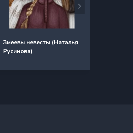
Змеевы невесты (Наталья
Змеело
Русинова)
Тарато