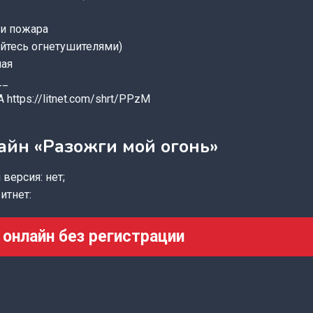
ни пожара
айтесь огнетушителями)
ная
__
tps://litnet.com/shrt/PPzM
айн «Разожги мой огонь»
версия: нет;
итнет:
 онлайн без регистрации