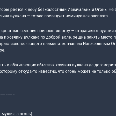
горы рвется к небу безжалостный Изначальный Огонь. Не 
ина вулкана — тотчас последует неминуемая расплата.
окрестные селения приносят жертву — отправляют чудовищ
а к хозяину вулкана по доброй воле, решив занять место п
в краю испепеляющего пламени, венчанная Изначальным Ог
ое.
еть в обжигающих объятиях хозяина вулкана да договорит
оторому откуда-то известно, что огонь может не только об
_______
 мужик, а огонь)