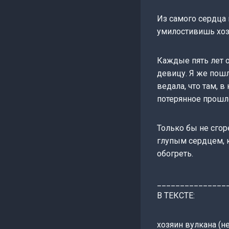
Из самого сердца 
умилостивишь хозя
Каждые пять лет 
девицу. Я же пошл
ведала, что там, 
потерянное прошл
Только бы не сгор
глупым сердцем, к
обогреть.
_______________
В ТЕКСТЕ:
хозяин вулкана (не