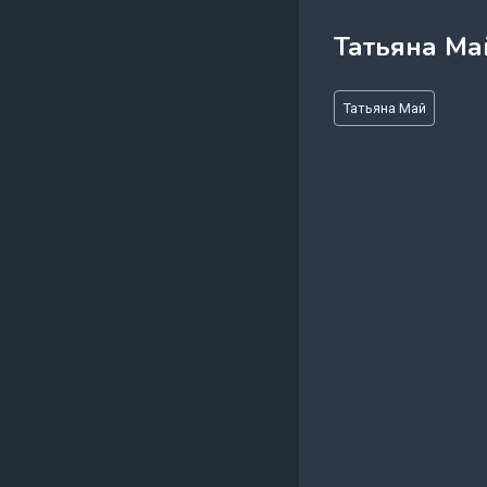
Татьяна Ма
Метки
Татьяна Май
записи: