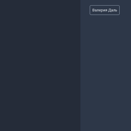
Метки
Валерия Даль
записи: