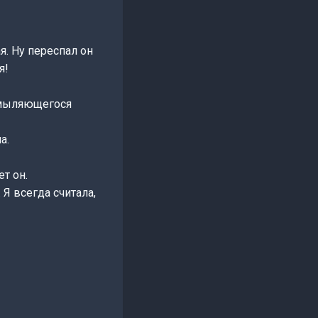
я. Ну переспал он
я!
хмыляющегося
а.
т он.
Я всегда считала,