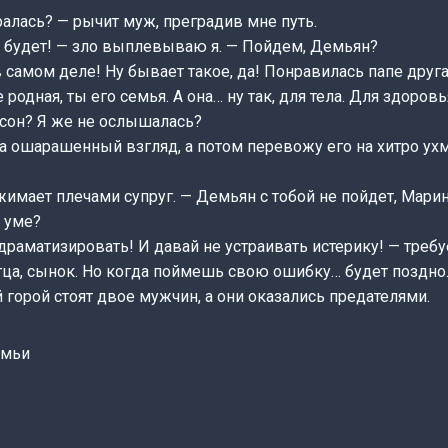
ралась? — рычит муж, преградив мне путь.
не будет! — зло выплевываю я. — Пойдем, Демьян?
в самом деле! Ну бывает такое, да! Понравилась папе друга
е родная, ты его семья. А она… ну так, для тела. Для здоровь
 сон? Я же не ослышалась?
а ошарашенный взгляд, а потом перевожу его на хитро у
жимает плечами супруг. — Демьян с тобой не пойдет, Марин
 уме?
драматизировать! И давай не устраивать истерику! — требуе
а, сынок. Но когда поймешь свою ошибку… будет поздно. 
й горой стоят двое мужчин, а они оказались предателями.
емьи