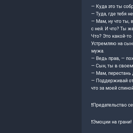
— Куда это ты соб
— Туда, где тебя 
— Мам, ну что ты, 
с ней. И что? Ты ж
Что? Это какой-то
Устремляю на сын
мужа.
— Ведь прав, — по
— Сын, ты в своем
— Мам, перестань 
— Поддерживай отц
что за моей спино
❗Предательство с
❗Эмоции на грани!