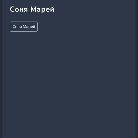
Соня Марей
Метки
Соня Марей
записи: