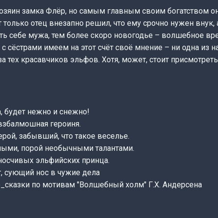
озяин замка Флёр, но самым главным своим богатством он 
 только отец внезапно решил, что ему срочно нужен внук, а
ть себе мужа, тем более скоро новогодье – волшебное вр
 с сёстрами имеем на этот счёт своё мнение – ни одна из н
за тех красавчиков эльфов. Хотя, может, стоит присмотреть
, будет нежно и снежно!
 взбалмошная героиня.
рой, забывший, что такое веселье.
зными, порой необычными талантами.
носчивых эльфийских принца.
, сующий нос в чужие дела
_сказки по мотивам "Волшебный холм" Г.Х. Андерсена