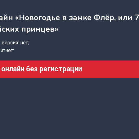
айн «Новогодье в замке Флёр, или 7
йских принцев»
версия: нет;
итнет:
 онлайн без регистрации