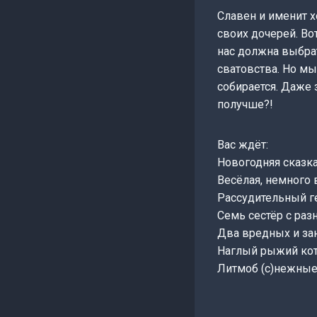
Славен и именит х
своих дочерей. Вот
нас должна выбра
сватовства. Но мы
собирается. Даже 
получше?!
Вас ждёт:
Новогодняя сказка
Весёлая, немного
Рассудительный ге
Семь сестёр с ра
Два вредных и за
Наглый рыжий кот
Литмоб (с)нежные