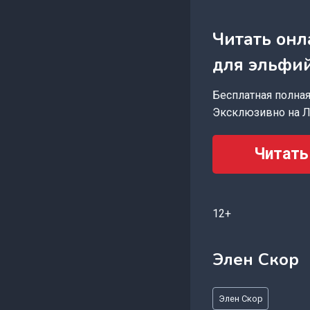
Читать онл
для эльфи
Бесплатная полная 
Эксклюзивно на Л
Читать
12+
Элен Скор
Метки
Элен Скор
записи: