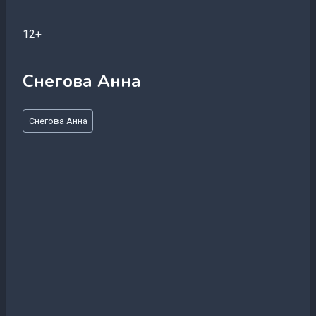
12+
Снегова Анна
Метки
Снегова Анна
записи: