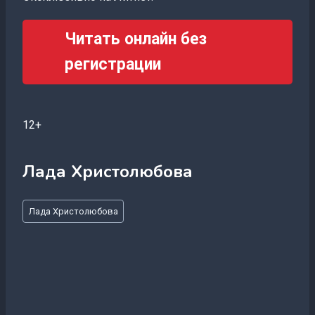
Читать онлайн без
регистрации
12+
Лада Христолюбова
Метки
Лада Христолюбова
записи: