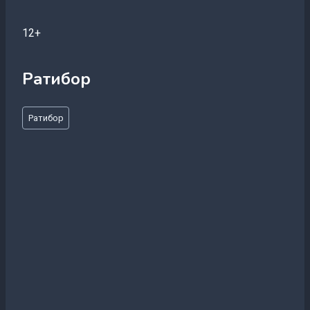
12+
Ратибор
Метки
Ратибор
записи: