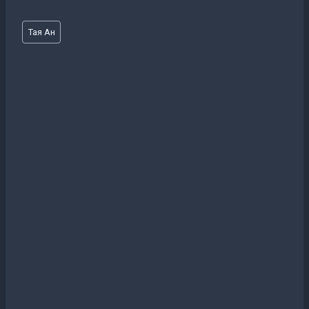
Метки
Тая Ан
записи: