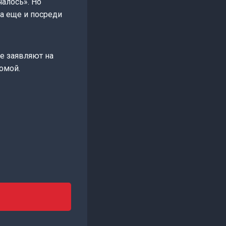
чалось». Но
да еще и посреди
е заявляют на
омой.