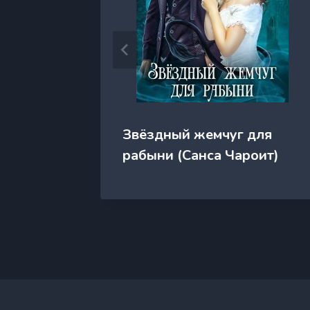
кона
Звёздный жемчуг для
рабыни (Санса Чароит)