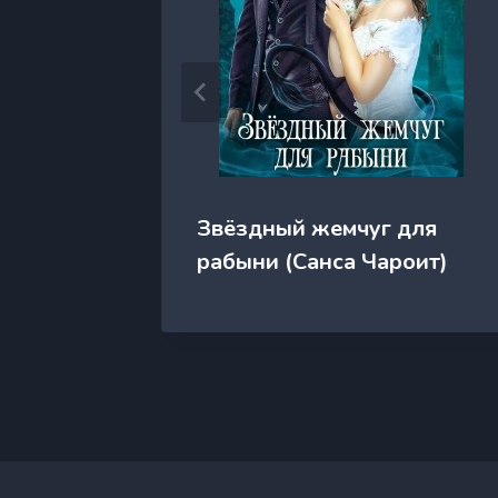
кона
Звёздный жемчуг для
рабыни (Санса Чароит)