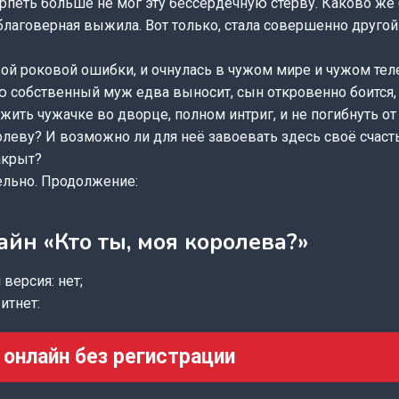
ерпеть больше не мог эту бессердечную стерву. Каково же
благоверная выжила. Вот только, стала совершенно другой.
ой роковой ошибки, и очнулась в чужом мире и чужом теле
ю собственный муж едва выносит, сын откровенно боится,
жить чужачке во дворце, полном интриг, и не погибнуть от 
олеву? И возможно ли для неё завоевать здесь своё счасть
акрыт?
ельно. Продолжение:
айн «Кто ты, моя королева?»
версия: нет;
итнет:
 онлайн без регистрации