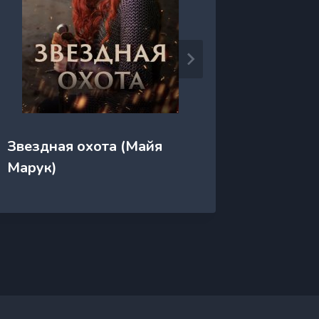
Звездная охота (Майя
Зверь 
Марук)