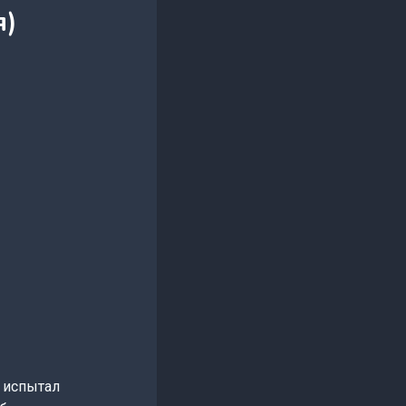
я)
е испытал