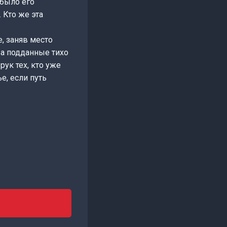
 было его
 Кто же эта
, заняв место
 а подданные тихо
рук тех, кто уже
е, если путь