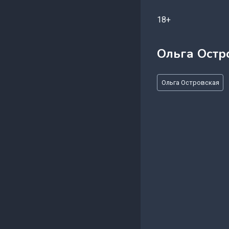
18+
Ольга Остр
Метки
Ольга Островская
записи: