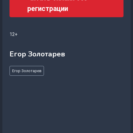
регистрации
12+
Егор Золотарев
Метки
Егор Золотарев
записи: