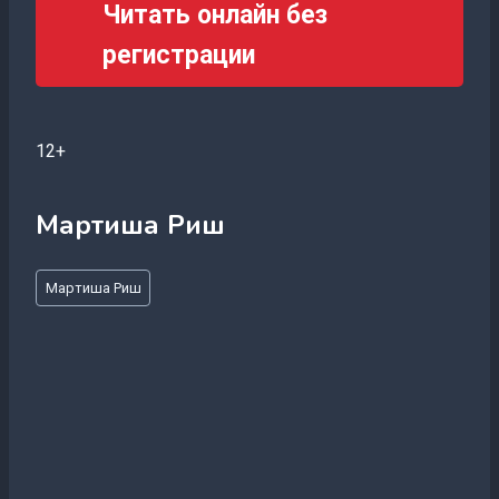
Читать онлайн без
регистрации
12+
Мартиша Риш
Метки
Мартиша Риш
записи: