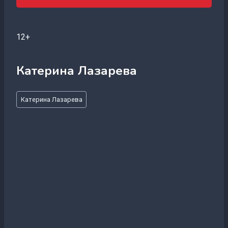
12+
Катерина Лазарева
Метки
Катерина Лазарева
записи: