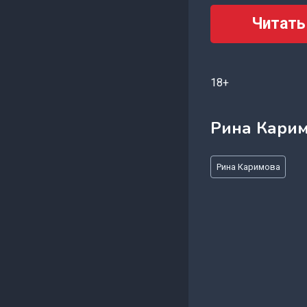
Читать
18+
Рина Кари
Метки
Рина Каримова
записи: