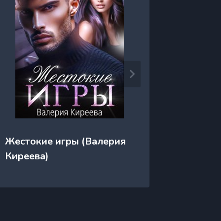
Жестокие игры (Валерия
Жесток
Киреева)
(Громо