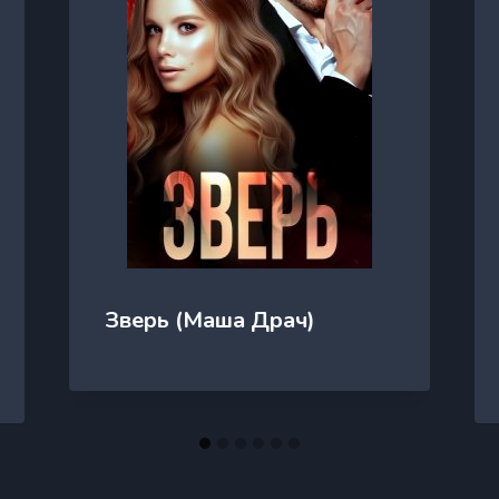
Зверь (Маша Драч)