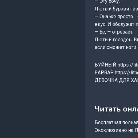
— Эту хочу.
Лютый буравит вз
— Она же просто… 
вкус. И обслужат 
— Ее, — отрезает.
Лютый голоден. Ви
если сможет ноги 
БУЙНЫЙ https://lit
ВАРВАР https://litn
ДЕВОЧКА ДЛЯ ХАНА 
Читать он
Бесплатная полная 
Эксклюзивно на Л