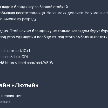
глядом блондинку за барной стойкой.
обычная посетительница. Не из моих девочек. Но у меня ес
по высшему разряду.
дно. Этой ночью блондинку не только взглядом будут бура
под утро сдвинуть и вообще из-под этого амбала выползти
net.com/shrt/tCx1
et.com/shrt/tCDt
https://litnet.com/shrt/V8fW
лайн «Лютый»
версия: нет;
итнет: