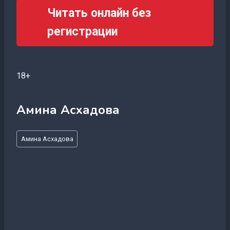
Читать онлайн без
регистрации
18+
Амина Асхадова
Метки
Амина Асхадова
записи: