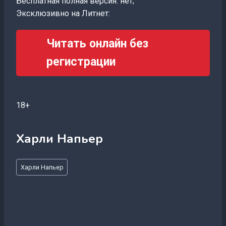
Бесплатная полная версия: нет;
Эксклюзивно на Литнет:
Читать онлайн без
регистрации
18+
Харли Напьер
Метки
Харли Напьер
записи: