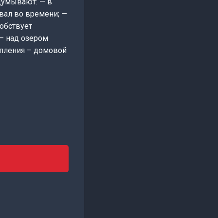
думывают: — в
овал во времени; —
собствует
 — над озером
упления – домовой