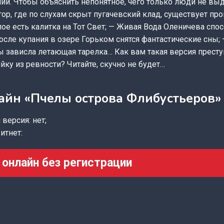
ий. Чтобы объяснить непонятное, чего только люди не вы
ор, где по слухам скрыт пугачевский клад, существует пр
лое есть калитка на Тот Свет; — Живая Вода Оленичева спо
осле купания в озере Горьком снятся фантастические сны;
 зависла летающая тарелка… Как вам такая версия прест
йку из ревности? Читайте, скучно не будет…
айн «Пчелы острова Флибустьеров»
версия: нет;
итнет:
 онлайн без регистрации