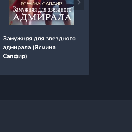
Замужняя для звездного
За звё
адмирала (Ясмина
(Сергей
Сапфир)