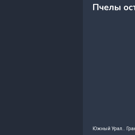
Пчелы ос
Южный Урал… Гран