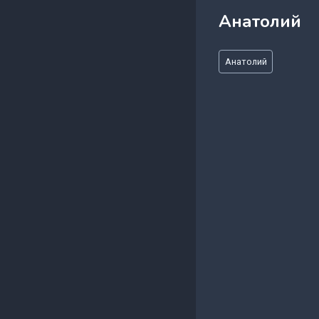
Анатолий
Метки
Анатолий
записи: