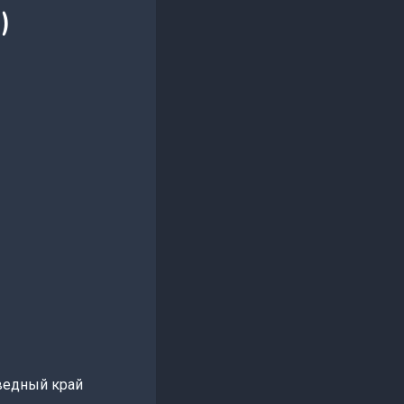
)
оведный край