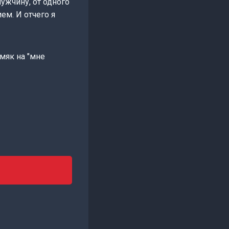
ужчину, от одного
ем. И отчего я
Жмяк на "мне