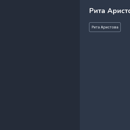
Рита Арист
Метки
Рита Аристова
записи: