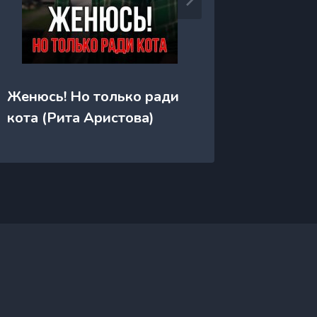
Женюсь! Но только ради
Жена н
кота (Рита Аристова)
Апрель