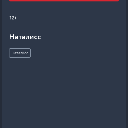
12+
Наталисс
Метки
Наталисс
записи: