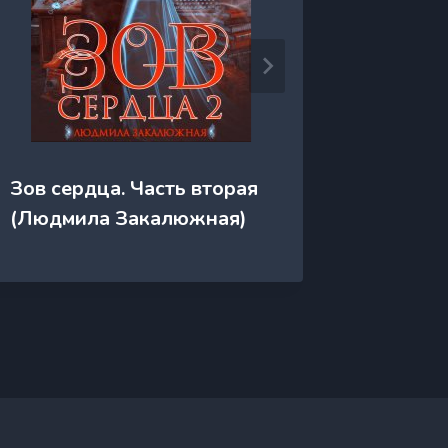
Зов сердца. Часть вторая
Зов сер
(Людмила Закалюжная)
(Людми