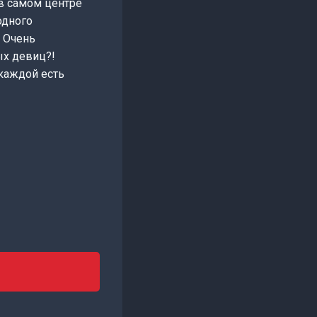
 в самом центре
одного
! Очень
ых девиц?!
 каждой есть