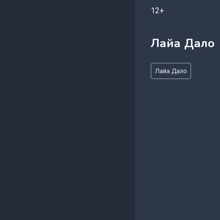
12+
Лайа Дало
Метки
Лайа Дало
записи: