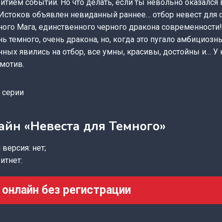
итием событий. Но что делать, если ты невольно оказался
 Истоков объявлен невиданный раннее… отбор невест для 
ного Мага, единственного черного дракона современности
нь темного, очень дракона, но, когда это пугало амбициозн
ных явились на отбор, все умны, красивы, достойны и… У
мотив.
 серии
айн «Невеста для Темного»
версия: нет;
итнет:
 онлайн без регистрации