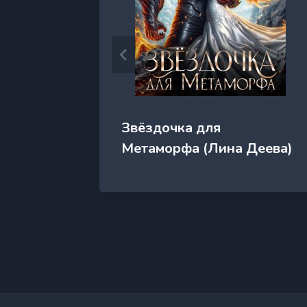
Звёздочка для
Метаморфа (Лина Деева)
ждой
рия