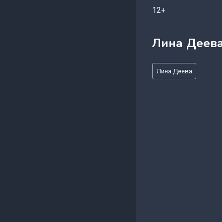
12+
Лина Деев
Метки
Лина Деева
записи: