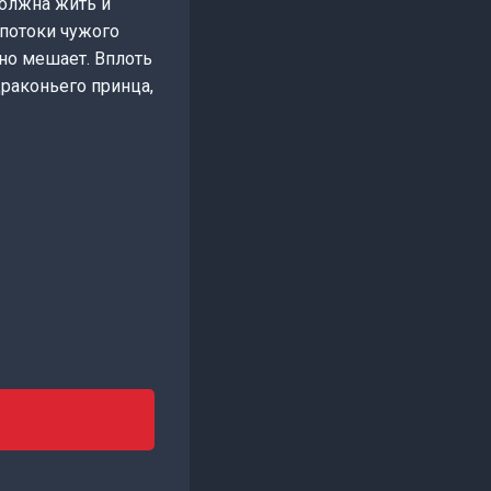
должна жить и
 потоки чужого
ьно мешает. Вплоть
драконьего принца,