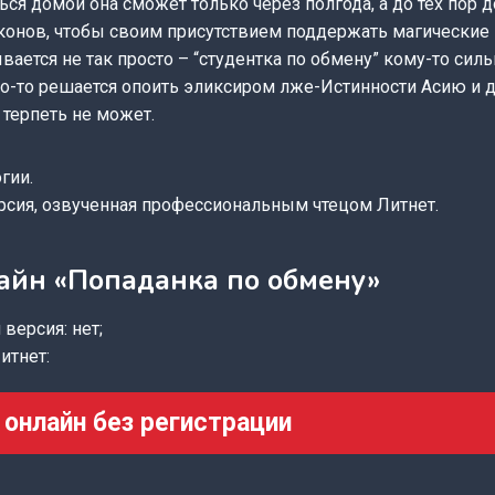
ся домой она сможет только через полгода, а до тех пор 
аконов, чтобы своим присутствием поддержать магические
ывается не так просто – “студентка по обмену” кому-то сил
 кто-то решается опоить эликсиром лже-Истинности Асию и 
терпеть не может.
гии.
рсия, озвученная профессиональным чтецом Литнет.
айн «Попаданка по обмену»
версия: нет;
итнет:
 онлайн без регистрации