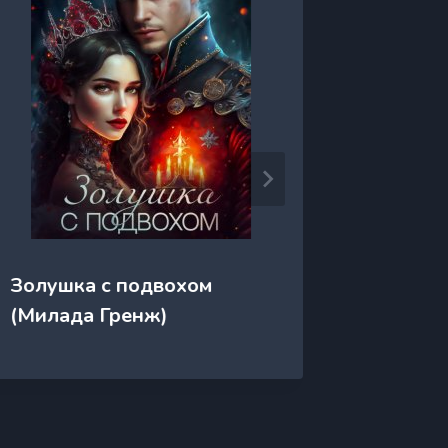
Золушка с подвохом
Злюка 
(Милада Гренж)
дракон
твари п
Ерова)