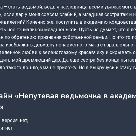
та – стать ведьмой, ведь я наследница всеми уважаемого
ть, если дар у меня совсем слабый, а младшая сестра так и
ривилегий? Конечно же, поступить в академию колдовства
ть нос гениальной младшенькой. Пусть не думает, что я л
н по обретению признания собственной семьи. Но что-то по
а изображать девушку ненавистного мага с параллельного
деленной любви к зеленоглазому красавчику и скрывать о
ить мой дремлющий дар. Да еще сестра без конца пытает
 до такого дошло, ума не приложу. Но я выкручусь и стану 
айн «Непутевая ведьмочка в акаде
»
версия: нет;
итнет: