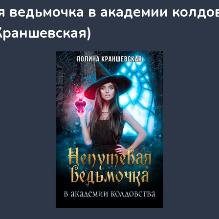
я ведьмочка в академии колдо
Краншевская)