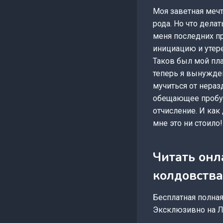
Моя заветная меч
рода. Но что дела
меня последних п
инициацию и утере
Таков был мой пла
теперь я вынужден
мучиться от нераз
обещающее пробуд
отчисление. И как
мне это ни стоило!
Читать онл
колдовства
Бесплатная полная 
Эксклюзивно на Л