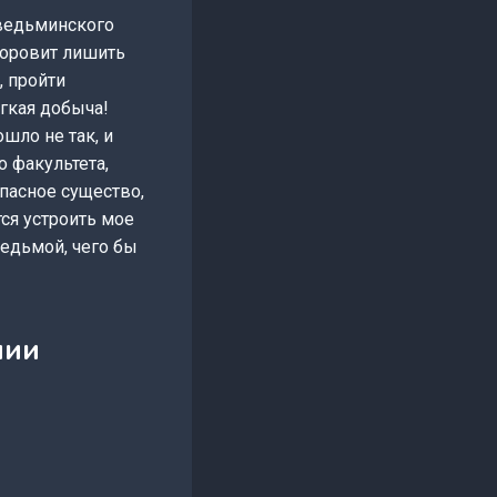
 ведьминского
 норовит лишить
, пройти
егкая добыча!
шло не так, и
 факультета,
пасное существо,
ся устроить мое
ведьмой, чего бы
мии