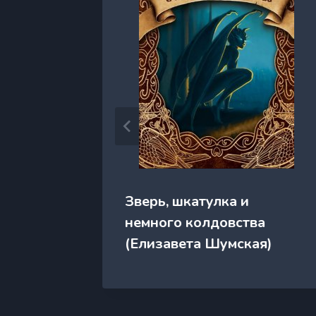
мии
Зверь, шкатулка и
немного колдовства
Нина)
(Елизавета Шумская)