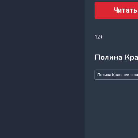
Читать
12+
Полина Кр
Метки
Полина Краншевская
записи: