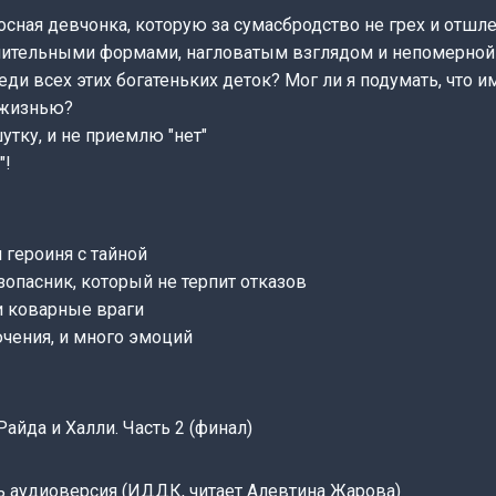
сная девчонка, которую за сумасбродство не грех и отшл
знительными формами, нагловатым взглядом и непомерной 
ди всех этих богатеньких деток? Мог ли я подумать, что и
 жизнью?
утку, и не приемлю "нет"
"!
 героиня с тайной
зопасник, который не терпит отказов
и коварные враги
чения, и много эмоций
Райда и Халли. Часть 2 (финал)
 аудиоверсия (ИДДК, читает Алевтина Жарова)