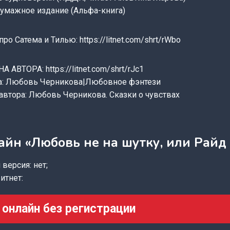
бумажное издание (Альфа-книга)
о Сатема и Тилью: https://litnet.com/shrt/rWbo
АВТОРА: https://litnet.com/shrt/rJc1
ра: Любовь Черникова|Любовное фэнтези
автора: Любовь Черникова. Сказки о чувствах
айн «Любовь не на шутку, или Райд 
версия: нет;
итнет:
 онлайн без регистрации