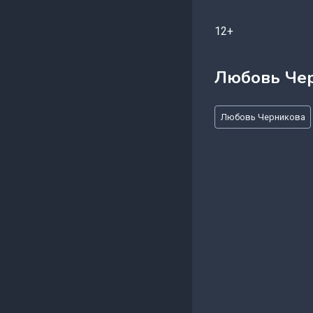
12+
Любовь Че
Метки
Любовь Черникова
записи: