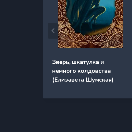
мии
Зверь, шкатулка и
немного колдовства
Нина)
(Елизавета Шумская)