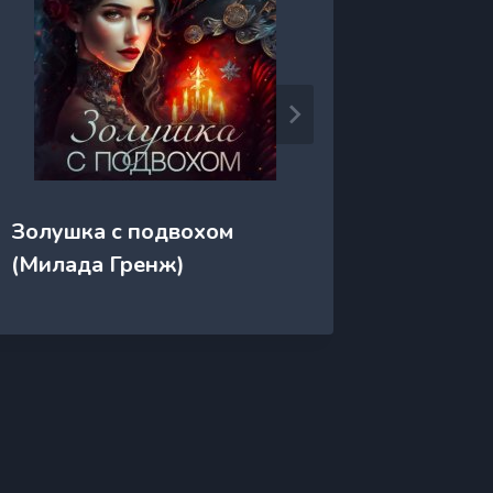
Золушка с подвохом
Злюка 
(Милада Гренж)
дракон
твари п
Ерова)