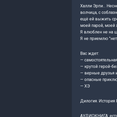
Халли Эрпи… Несно
волчица, с собла
ещё ей выжить сре
моей парой, моей
Я влюблен не на ш
Я не приемлю "нет
Вас ждет:
— самостоятельная
— крутой герой-бе
— верные друзья 
— опасные приклю
— ХЭ
Дилогия. История 
АУДИОКНИГА: есть