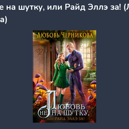
 на шутку, или Райд Эллэ за! 
а)