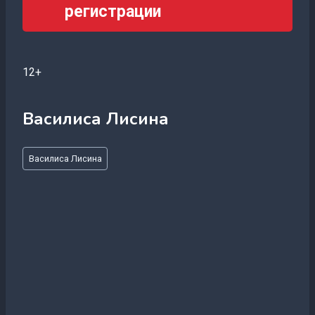
регистрации
12+
Василиса Лисина
Метки
Василиса Лисина
записи: