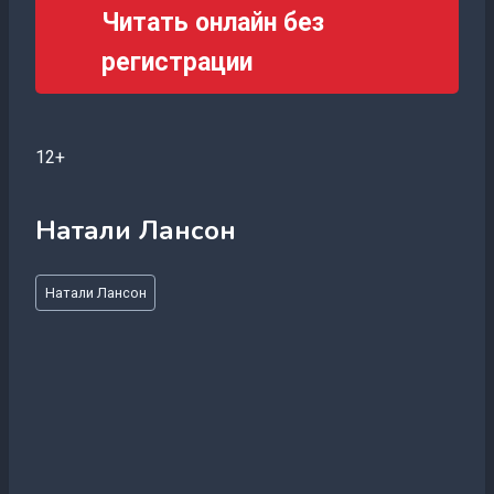
Читать онлайн без
регистрации
12+
Натали Лансон
Метки
Натали Лансон
записи: