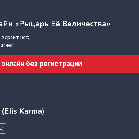
айн «Рыцарь Её Величества»
версия: нет;
итнет:
 онлайн без регистрации
(Elis Karma)
a)