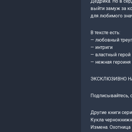
Дедрика. Но в сер
выйти замуж за кор
для любимого зна
В тексте есть:
— любовный треу
— интриги
— властный герой
— нежная героиня
ЭКСКЛЮЗИВНО НА
Подписывайтесь, с
Другие книги сери
Кукла чернокнижник
Измена. Охотница и