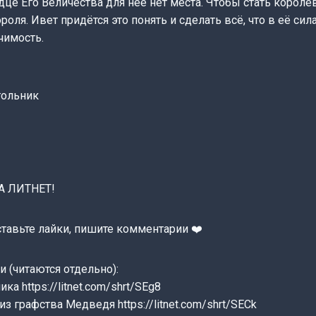
дце Его Величества для неё нет места. Чтобы стать короле
оля. Ивет придётся это понять и сделать всё, что в её сил
чимость.
гольник
 ЛИТНЕТ!
тавьте лайки, пишите комментарии ‍❤️‍
и (читаются отдельно):
а https://litnet.com/shrt/SEg8
з графства Медведя https://litnet.com/shrt/SECk