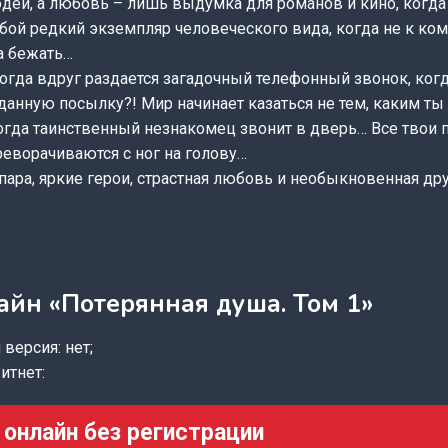
дей, а любовь – лишь выдумка для романов и кино, когда
ой редкий экземпляр человеческого вида, когда не к ком
а бежать…
 когда вдруг раздается загадочный телефонный звонок, ког
анную посылку?! Мир начинает казаться не тем, каким ты 
огда таинственный незнакомец звонит в дверь… Все твои 
реворачиваются с ног на голову…
я пара, яркие герои, страстная любовь и необыкновенная д
айн «Потерянная душа. Том 1»
версия: нет;
итнет:
 онлайн без регистрации