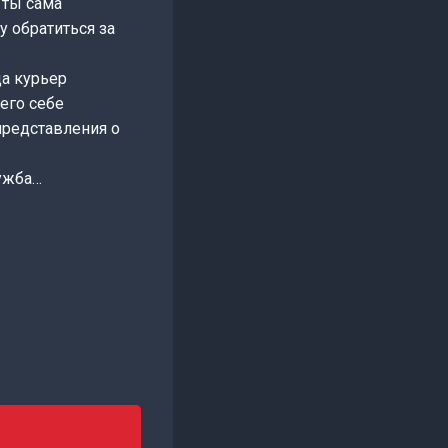
 ты сама
у обратиться за
да курьер
его себе
представления о
ружба…