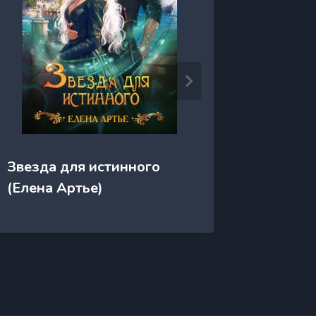
Звезда для истинного
Зверин
(Елена Артье)
Шолох