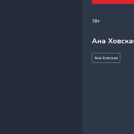
18+
Ана Ховска
Метки
Ана Ховская
записи: