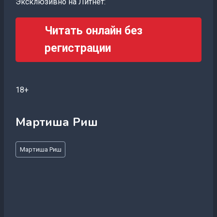
Эксклюзивно на Литнет:
Читать онлайн без
регистрации
18+
Мартиша Риш
Метки
Мартиша Риш
записи: