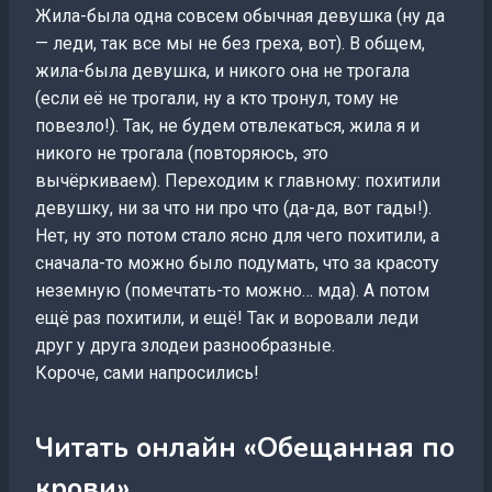
Жила-была одна совсем обычная девушка (ну да
— леди, так все мы не без греха, вот). В общем,
жила-была девушка, и никого она не трогала
(если её не трогали, ну а кто тронул, тому не
повезло!). Так, не будем отвлекаться, жила я и
никого не трогала (повторяюсь, это
вычёркиваем). Переходим к главному: похитили
девушку, ни за что ни про что (да-да, вот гады!).
Нет, ну это потом стало ясно для чего похитили, а
сначала-то можно было подумать, что за красоту
неземную (помечтать-то можно… мда). А потом
ещё раз похитили, и ещё! Так и воровали леди
друг у друга злодеи разнообразные.
Короче, сами напросились!
Читать онлайн «Обещанная по
крови»