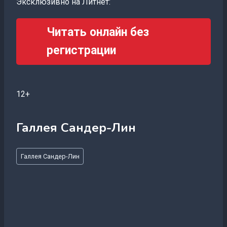
Эксклюзивно на Литнет:
Читать онлайн без
регистрации
12+
Галлея Сандер-Лин
Метки
Галлея Сандер-Лин
записи: