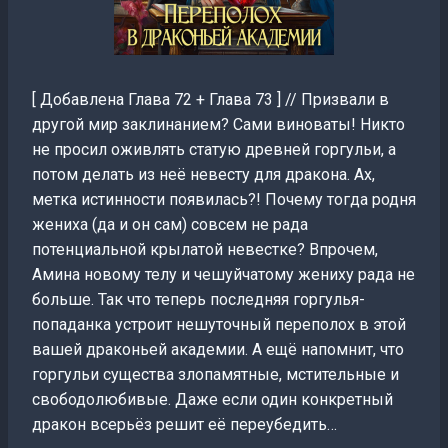
[ Добавлена Глава 72 + Глава 73 ] // Призвали в
другой мир заклинанием? Сами виноваты! Никто
не просил оживлять статую древней горгульи, а
потом делать из неё невесту для дракона. Ах,
метка истинности появилась?! Почему тогда родня
жениха (да и он сам) совсем не рада
потенциальной крылатой невестке? Впрочем,
Амина новому телу и чешуйчатому жениху рада не
больше. Так что теперь последняя горгулья-
попаданка устроит нешуточный переполох в этой
вашей драконьей академии. А ещё напомнит, что
горгульи существа злопамятные, мстительные и
свободолюбивые. Даже если один конкретный
дракон всерьёз решит её переубедить…