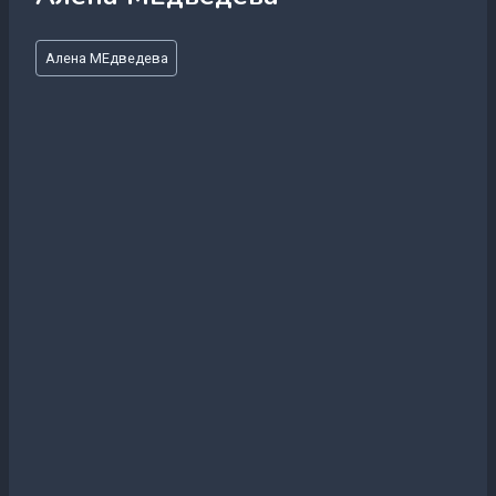
Метки
Алена МЕдведева
записи: