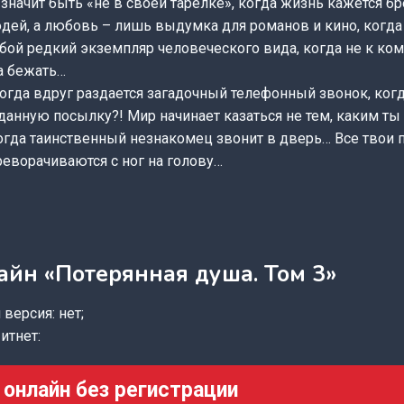
 значит быть «не в своей тарелке», когда жизнь кажется б
дей, а любовь – лишь выдумка для романов и кино, когда
ой редкий экземпляр человеческого вида, когда не к ком
а бежать…
 когда вдруг раздается загадочный телефонный звонок, ког
анную посылку?! Мир начинает казаться не тем, каким ты 
огда таинственный незнакомец звонит в дверь… Все твои 
реворачиваются с ног на голову…
айн «Потерянная душа. Том 3»
версия: нет;
итнет:
 онлайн без регистрации