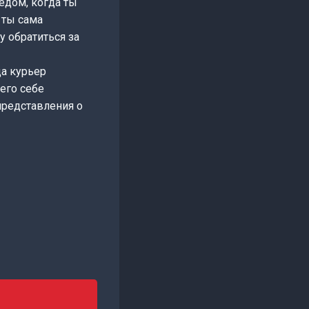
редом, когда ты
 ты сама
у обратиться за
да курьер
его себе
представления о