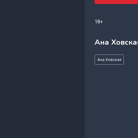
18+
Ана Ховска
Метки
Ана Ховская
записи: