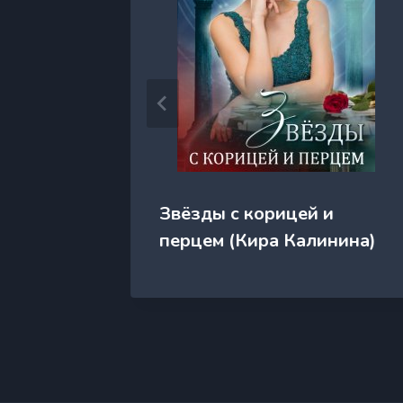
ческой
Звёзды с корицей и
рн)
перцем (Кира Калинина)