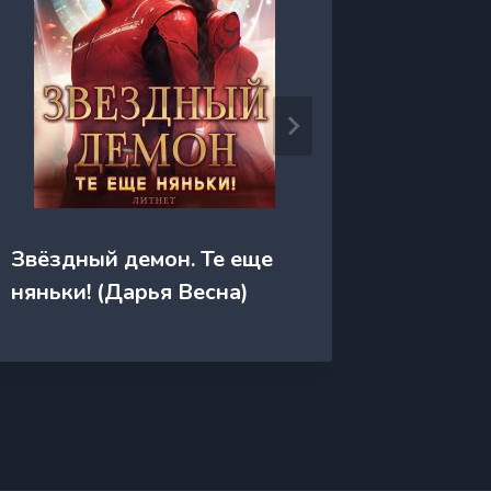
Звёздный демон. Те еще
Звёздн
няньки! (Дарья Весна)
Вешнев