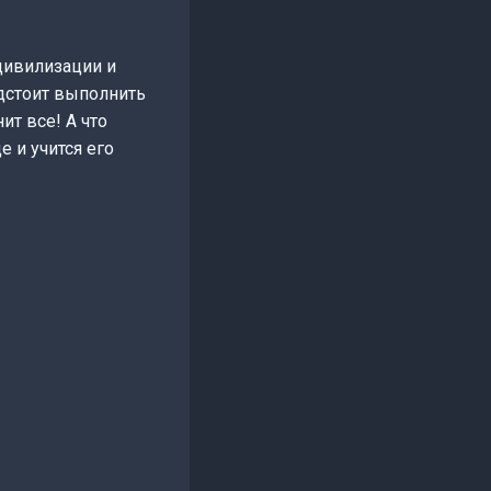
 цивилизации и
едстоит выполнить
т все! А что
е и учится его