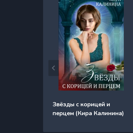
ческой
Звёзды с корицей и
рн)
перцем (Кира Калинина)