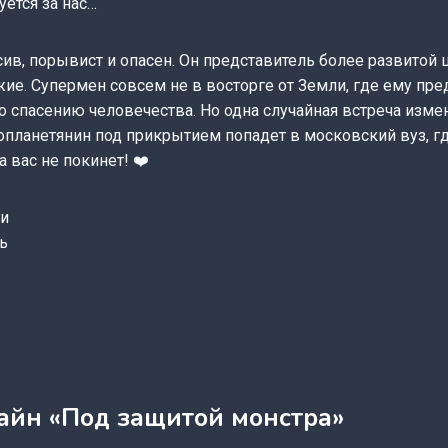
уется за нас…
сив, порывист и опасен. Он представитель более развитой
ие. Супермен совсем не в восторге от Земли, где ему пр
спасению человечества. Но одна случайная встреча измени
нопланетянин под прикрытием попадет в московский вуз, гд
 вас не покинет! ❤️
ти
ь
айн «Под защитой монстра»