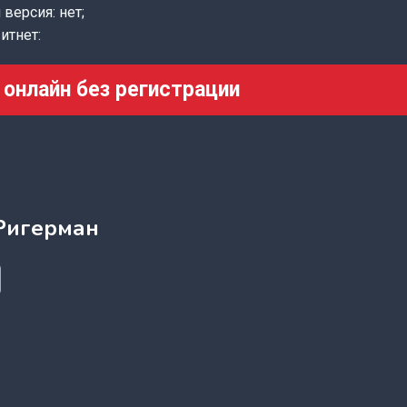
версия: нет;
итнет:
 онлайн без регистрации
Ригерман