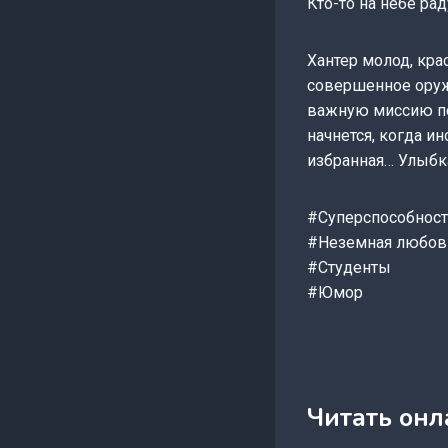
Кто-то на небе рад
Хантер молод, кра
совершенное оруж
важную миссию по 
начнется, когда и
избранная… Улыбка
#Суперспособнос
#Неземная любов
#Студенты
#Юмор
Читать онл