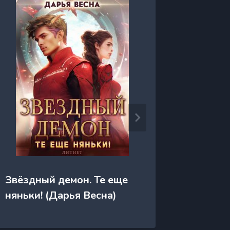
Звёздный демон. Те еще
Звёздн
няньки! (Дарья Весна)
Вешнев