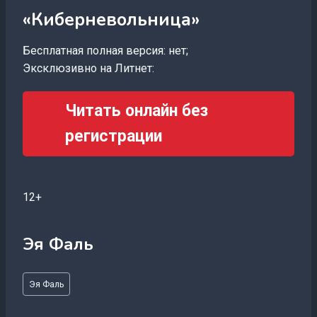
«Киберневольница»
Бесплатная полная версия: нет;
Эксклюзивно на Литнет:
Читать онлайн без
регистрации
12+
Эя Фаль
Метки
Эя Фаль
записи: