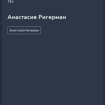
12+
Анастасия Ригерман
Метки
Анастасия Ригерман
записи: