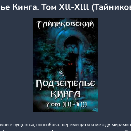
е Кинга. Том Xll-Xlll (Тайнико
очные существа, способные перемещаться между мирами и