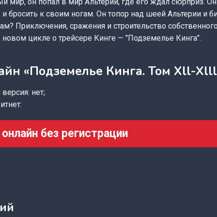
ый мир, он попал в мир Альтерии, где его ждал сюрприз. Он
 и бросить к своим ногам. Он топор над шеей Альтерии и би
 сам? Приключения, сражения и строительство собственног
в новом цикле о трейсере Кинге — "Подземелье Кинга".
айн «Подземелье Кинга. Том Xll-Xlll
версия: нет;
итнет:
 онлайн без регистрации
кий