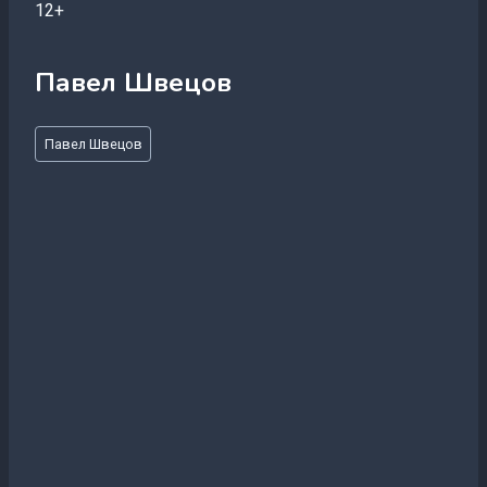
12+
Павел Швецов
Метки
Павел Швецов
записи: